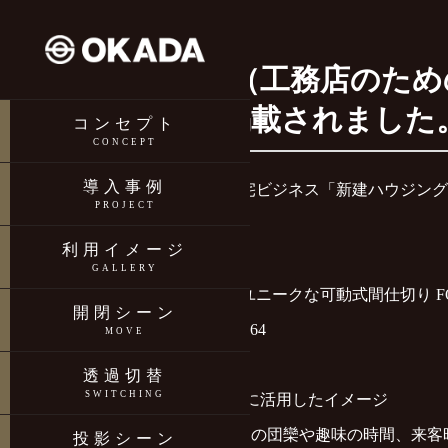
新建ハウジング（工務店のため
「FOGMO」が掲載されました
コンセプト
CONCEPT
導入事例
工務店のための専門メディア・住宅ビジネス「新建ハウジング
PROJECT
利用イメージ
▼ 掲載ページ
GALLERY
透明・不透明が瞬時に切り替わるユニークな可動式間仕切り F
開閉シーン
https://www.s-housing.jp/archives/373064
MOVE
透過切替
SWITCHING
▼ 掲載された注文住宅などの自宅に活用したイメージ
FOGMO利用事例「自宅」～家族との団欒や趣味の時間、来
投影シーン