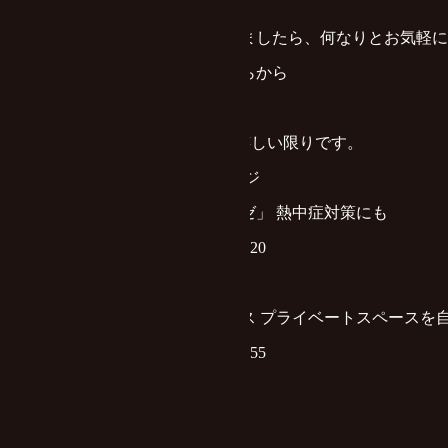
お問い合わせやご質問などございましたら、何なりとお気軽に
⇒
お問い合わせ・お見積りはこちらから
FOGMOが皆様のお役に立てると嬉しい限りです。
▼ 過去の弊社についての掲載ページ
開閉式日除け・雨除け「マルキーゼ」 熱中症対策にも
https://www.s-housing.jp/archives/243820
「木目調」間仕切ポールをリリース プライベートスペースを
https://www.s-housing.jp/archives/224655
▼ 掲載サイトについて