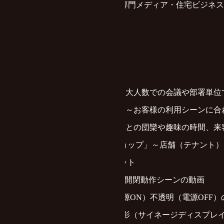
新建ハウジング（工務店のための専門メディア・住宅ビジネス
https://www.s-housing.jp
◆
FOGMOのコンセプト
◆
FOGMO利用シーン一覧
・
FOGMO利用事例「オフィス」～大人数での会議や部署単
・
FOGMO利用事例「レストラン」～お客様の利用シーンに
・
FOGMO利用事例「自宅」～家族との団欒や趣味の時間、
・
FOGMO利用事例「アパレル ショップ」～店舗（テナント
◆ FOGMOの主な特徴・導入メリット
⇒
移動間仕切りの実際の移動・開閉動作シーンの動画
⇒
FOGMOのパネルの透明（電源ON）不透明（電源OFF
⇒
FOGMOのプロジェクター投影（サイネージディスプレ