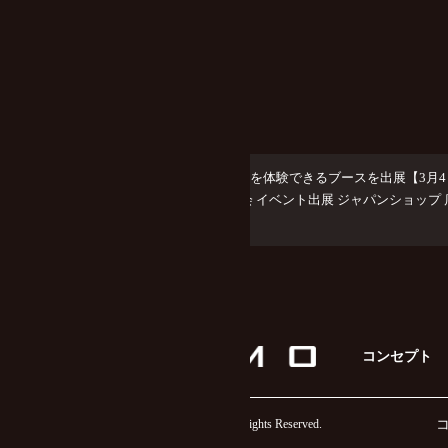
◆
FOGMOのスペック（仕様）
◆
FOGMOのLC（液晶）について
「JAPAN SHOP 2025」に FOGMO を体験できるブースを出展【3
日（金）東京ビッグサイト 展示会 イベント出展 ジャパンショップ
市】
コンセプト
© 岡田装飾金物株式会社. All Rights Reserved.