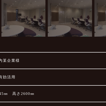
内某企業様
有効活用
45㎜ 高さ2600㎜