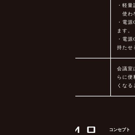
・軽量
使わな
・電源
特長
ます。
・電源
持たせ
会議室
お客様の要望・感想
らに便
くなる
コンセプト