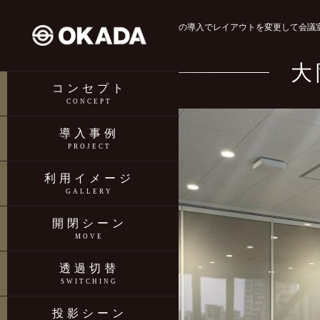
FOGMO TOP
大阪市 FOGMOの導入でレイアウトを変更して会
大
コンセプト
CONCEPT
導入事例
PROJECT
利用イメージ
GALLERY
開閉シーン
MOVE
透過切替
SWITCHING
投影シーン