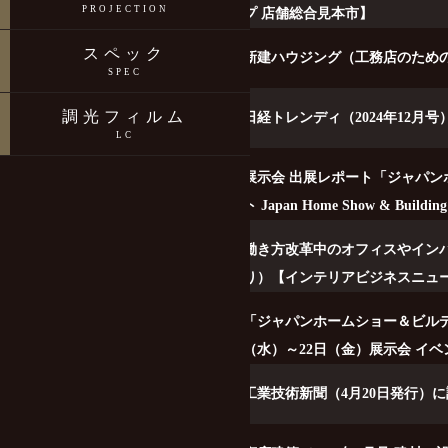
PROJECTION
プ 店舗総合見本市】
スペック
2024-12-19
新建ハウジング（工務店のため
SPEC
調光フィルム
2024-11-12
日経トレンディ（2024年12月
LC
2024-11-25
展示会 出展レポート「ジャパンホ
ト Japan Home Show & Bu
2024-08-16
働き方改革中のオフィスやインバ
り）【インテリアビジネスニュース
2024-10-01
「ジャパンホームショー＆ビルディングシ
（水）～22日（金）展示会 イ
2024-04-26
工業技術新聞（4月20日発行）