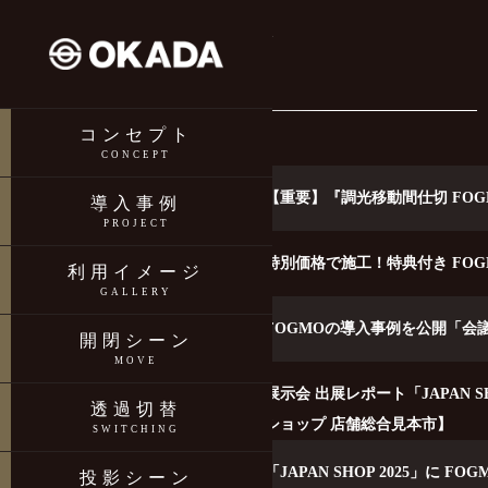
FOGMO TOP
INFORMATION
コンセプト
CONCEPT
2025-11-17
【重要】『調光移動間仕切 FO
導入事例
PROJECT
2025-08-06
特別価格で施工！特典付き FO
利用イメージ
GALLERY
2025-06-06
FOGMOの導入事例を公開「会
開閉シーン
MOVE
2025-03-10
展示会 出展レポート「JAPAN S
透過切替
ショップ 店舗総合見本市】
SWITCHING
2025-02-05
「JAPAN SHOP 2025」
投影シーン