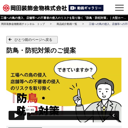
工場への鳥の侵入、店舗等への不審者の侵入のリスクを取り除く「防鳥・防犯対策」｜大型カーテンレール（機能レール）・間仕切ポー ル等の施工動画や商品の細部を動画で配信する【岡田装飾金物 動画ギャラリー：業務用（プロ向け）】
岡田装飾金物動画チャンネル トップ
商品紹介動画一覧
工場への鳥の侵入、店舗等への不
ひとつ前のページへ戻る
防鳥・防犯対策のご提案