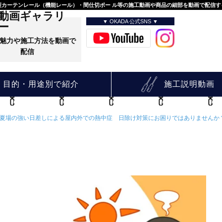
カーテンレール（機能レール）・間仕切ポー ル等の施工動画や商品の細部を動画で配信す
動画ギャラリ
▼ OKADA 公式SNS ▼
ー
魅力や施工方法を動画で
配信
目的・用途別で紹介
施工説明動画
夏場の強い日差しによる屋内外での熱中症 日除け対策にお困りではありませんか