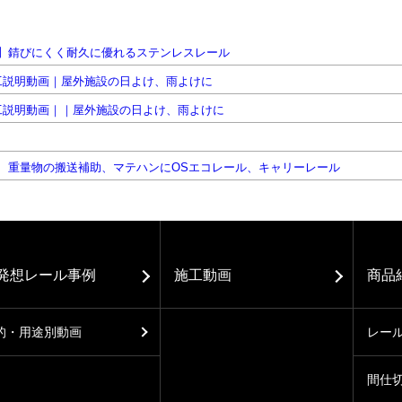
発想レール事例
施工動画
商品
的・用途別動画
レー
間仕