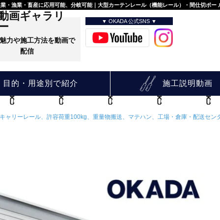
・農業・漁業・畜産に応用可能、分岐可能｜大型カーテンレール（機能レール）・間仕切ポー
動画ギャラリ
▼ OKADA 公式SNS ▼
ー
魅力や施工方法を動画で
配信
目的・用途別で紹介
施工説明動画
キャリーレール、許容荷重100kg、重量物搬送、マテハン、工場・倉庫・配送セ