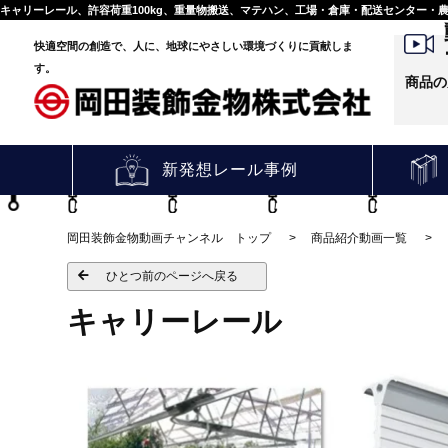
キャリーレール、許容荷重100kg、重量物搬送、マテハン、工場・倉庫・配送センター
（プロ向け）】
快適空間の創造で、人に、地球にやさしい環境づくりに貢献しま
す。
商品の
新発想レール事例
岡田装飾金物動画チャンネル トップ
商品紹介動画一覧
ひとつ前のページへ戻る
キャリーレール